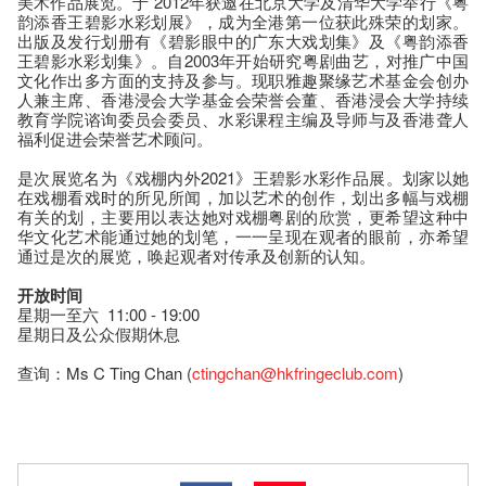
美术作品展览。于 2012年获邀在北京大学及清华大学举行《粤
韵添香王碧影水彩划展》，成为全港第一位获此殊荣的划家。
出版及发行划册有《碧影眼中的广东大戏划集》及《粤韵添香
王碧影水彩划集》。自2003年开始研究粤剧曲艺，对推广中国
文化作出多方面的支持及参与。现职雅趣聚缘艺术基金会创办
人兼主席、香港浸会大学基金会荣誉会董、香港浸会大学持续
教育学院谘询委员会委员、水彩课程主编及导师与及香港聋人
福利促进会荣誉艺术顾问。
是次展览名为《戏棚内外2021》王碧影水彩作品展。划家以她
在戏棚看戏时的所见所闻，加以艺术的创作，划出多幅与戏棚
有关的划，主要用以表达她对戏棚粤剧的欣赏，更希望这种中
华文化艺术能通过她的划笔，一一呈现在观者的眼前，亦希望
通过是次的展览，唤起观者对传承及创新的认知。
开放时间
星期一至六 11:00 - 19:00
星期日及公众假期休息
查询：Ms C Ting Chan (
ctingchan@hkfringeclub.com
)