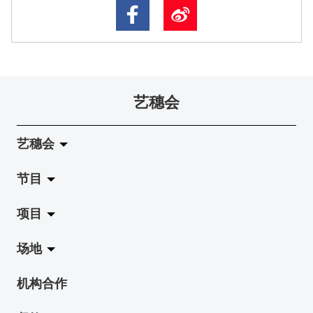
艺穗会
艺穗会
节目
关于艺穗会
项目
艺穗会的演化
拉阔
场地
使命与宗旨
展览
Jazz-Go-Central, Jazz-Go-Fringe
机构合作
艺穗会架构
演出
LPL
陈丽玲划廊