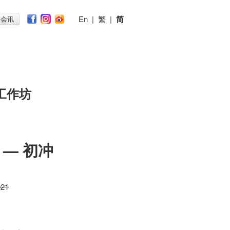
En
|
繁
|
简
子会讯
工作坊
— 初冲
021