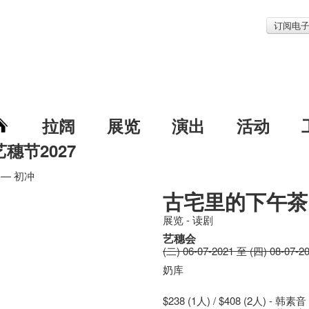
订阅电
拉阔
展览
演出
活动
艺穗节2027
— 初冲
古宅里的下午茶 
展览 - 读剧
艺穗会
(二) 06-07-2021 至 (四) 08-07-2
奶库
$238 (1人) / $408 (2人) - 韩素音