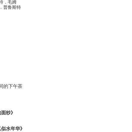
萨默塞特．毛姆
 马塞尔．普鲁斯特
同的下午茶
的面纱》
忆似水年华》