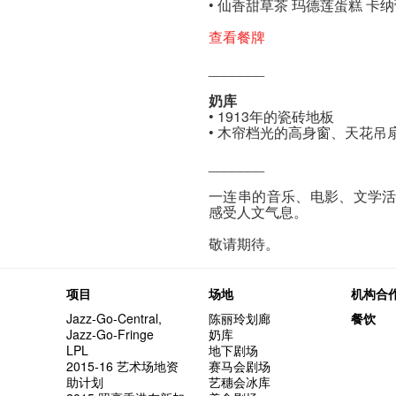
• 仙香甜草茶 玛德莲蛋糕 卡
查看餐牌
_______
奶库
• 1913年的瓷砖地板
• 木帘档光的高身窗、天花吊
_______
一连串的音乐、电影、文学
感受人文气息。
敬请期待。
项目
场地
机构合
Jazz-Go-Central,
陈丽玲划廊
餐饮
Jazz-Go-Fringe
奶库
LPL
地下剧场
2015-16 艺术场地资
赛马会剧场
助计划
艺穗会冰库