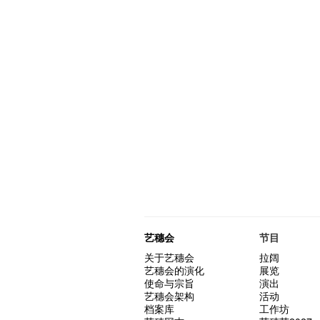
艺穗会
节目
关于艺穗会
拉阔
艺穗会的演化
展览
使命与宗旨
演出
艺穗会架构
活动
档案库
工作坊