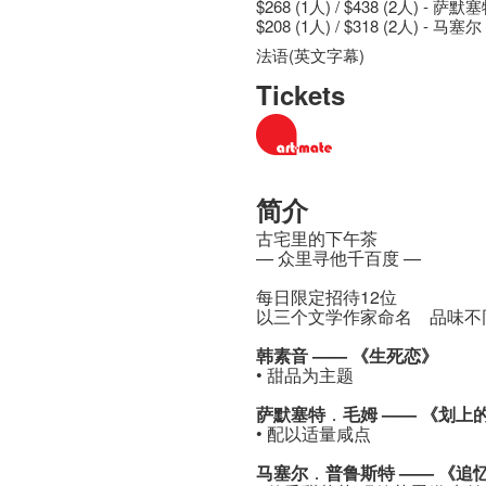
$268 (1人) / $438 (2人) - 
$208 (1人) / $318 (2人) -
法语(英文字幕)
Tickets
简介
古宅里的下午茶
— 众里寻他千百度 —
每日限定招待12位
以三个文学作家命名 品味不
韩素音 —— 《生死恋》
• 甜品为主题
萨默塞特
．
毛姆 —— 《划上
• 配以适量咸点
马塞尔
．
普鲁斯特 —— 《追