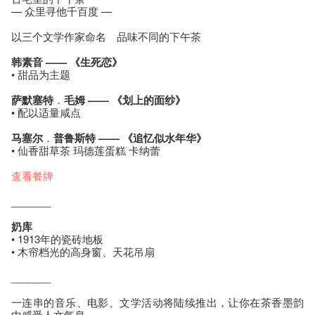
— 众里寻他千百度 —
以三个文学作家命名 品味不同的下午茶
韩素音 —— 《生死恋》
• 甜品为主题
萨默塞特
．
毛姆 —— 《划上的面纱》
• 配以适量咸点
马塞尔
．
普鲁斯特 —— 《追忆似水年华》
• 仙香甜草茶 玛德莲蛋糕 卡纳蕾
查看餐牌
_______
奶库
• 1913年的瓷砖地板
• 木帘档光的高身窗、天花吊扇
_______
一连串的音乐、电影、文学活动将陆续推出，让你在茶香墨韵
中感受人文气息。