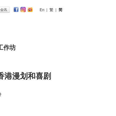
En
|
繁
|
简
子会讯
工作坊
》：香港漫划和喜剧
时