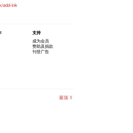
hk/add-ink
作
支持
成为会员
赞助及捐款
刊登广告
最顶 ⇧