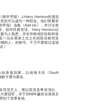
在《南华早报》上Harry Harrison的漫划
发笑也可以成为一种职业。他们将聚首
华早报》选集《Add Ink》，并讨论有
经典笑话。Harry Harrison以
家最为人熟悉，并在华南地区绘制和发
bani是一位在香港土生土长的双语栋笃笑
最滑稽的人」的称号。千万不要错过这场
话！
on是自由身漫划家，以他每天在《South
的政治幽默卡通为着名。
驻香港的栋笃笑艺人，擅以英语及粤语演出。
笑大赛冠军，并于2008年赢得全港英文
带到了世界各地。