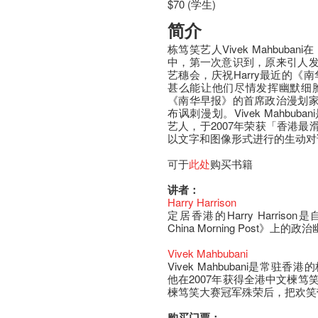
$70 (学生)
简介
栋笃笑艺人Vivek Mahbubani
中，第一次意识到，原来引人
艺穗会，庆祝Harry最近的《南
甚么能让他们尽情发挥幽默细胞，创作
《南华早报》的首席政治漫划
布讽刺漫划。Vivek Mahbu
艺人，于2007年荣获「香港
以文字和图像形式进行的生动对
可于
此处
购买书籍
讲者：
Harry Harrison
定居香港的Harry Harris
China Morning Post》上
Vivek Mahbubani
Vivek Mahbubani是常
他在2007年获得全港中文楝笃
楝笃笑大赛冠军殊荣后，把欢笑
购买门票：