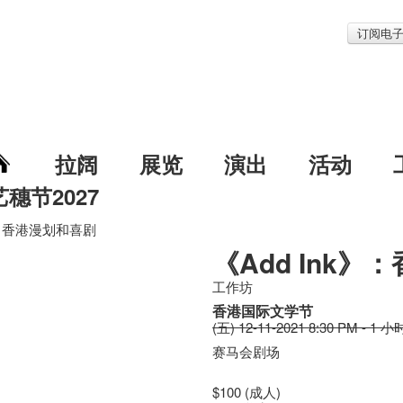
订阅电
拉阔
展览
演出
活动
艺穗节2027
k》：香港漫划和喜剧
《Add Ink
工作坊
香港国际文学节
(五) 12-11-2021 8:30 PM - 1 小
赛马会剧场
$100 (成人)