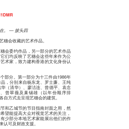
3LN1DMR
。 — 披头四
艺穗会收藏的艺术作品。
艺穗会委约作品，另一部分的艺术作品
。它们均反映了艺穗会这些年来作为公
晋艺术家，致力建构香港的文化身份认
个部分。第一部分为十三件由1986年
术作品，分别来自杨东龙、罗士廉、王纯
萍、吴炫华（清华）、廖洁连、曾德平、袁念
行、曾翠薇及巢锡雄（以年份顺序排
各自方式去呈现艺穗会的建筑。
穗节和乙城节的节目指南封面之用，然
们希望能提高大众对视觉艺术的关注，
只有少部分本地艺术家能展出他们的作
来认可及财政支援。