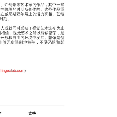
王、许剑豪等艺术家的作品，其中一些
创性阶段的时期所创作的。这些作品重
王在威尼斯双年展上的活力亮相、艺穗
时刻。
个人成就同时反映了视觉艺术迄今为止
们相信，视觉艺术之所以能够繁荣，是
、开放和自由的环境中发展。想像是创
能够无所限制地翱翔，不受恐惧和影
。
ringeclub.com
)
作
支持