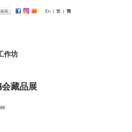
En
|
繁
|
简
子会讯
工作坊
穗会藏品展
022