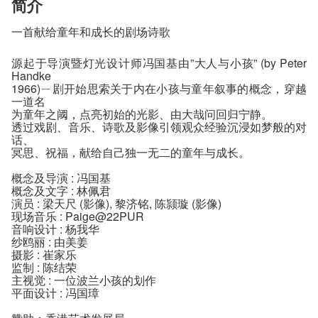
简介
一首献给童年和成长的剧场诗歌
源起于导演暨灯光设计师冯国基由”大人与小孩” (by Peter
Handke
1966)ㄧ剧开始思索关于内在小孩与童年叙事的概念，穿越
一道名
为童年之阈，点亮初始的光影、由大哉问回归宁静。
透过戏剧、音乐、诗歌及影像引领观众经验沉浸如梦般的对
话、
冥思、祝福，献给自己独一无二的童年与成长。
概念及导演 : 冯国基
概念及文字 : 林佩君
演员 : 梁天尺 (影像), 黎济铭, 陈颕璇 (影像)
现场音乐 : Paige@22PUR
音响设计 : 杨我华
纱鸥丽 : 由美姜
摄影 : 崔家乐
监制 : 陈结荣
主视觉 : 一位波兰小孩的划作
平面设计 : 冯国璋