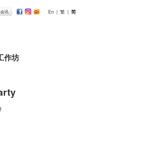
En
|
繁
|
简
子会讯
工作坊
arty
时