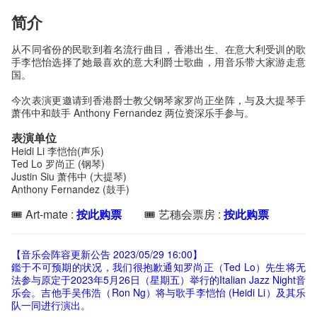
简介
从不同省份的民歌到着名流行曲目，香港出生、在意大利受训的歌
手李恺怡选择了她最喜欢的意大利爵士歌曲，用音乐带大家游走意
国。
今次表演更邀请到香港爵士教父钢琴家罗尚正坐阵，与及大提琴手
萧伟中和鼓手 Anthony Fernandez 两位资深乐手参与。
表演单位
Heidi Li 李恺怡(声乐)
Ted Lo 罗尚正 (钢琴)
Justin Siu 萧伟中 (大提琴)
Anthony Fernandez (鼓手)
🎟️ Art-mate :
按此购票
🎟️ 艺穗会票房 :
按此购票
【音乐会阵容更新公告 2023/05/29 16:00】
鑑于不可预期的状况，我们很抱歉通知罗尚正（Ted Lo）先生将无
法参与原定于2023年5月26日（星期五）举行的Italian Jazz Night音
乐会。吉他手吴伟浩（Ron Ng）将与歌手李恺怡 (Heidi Li）及其乐
队一同进行演出。