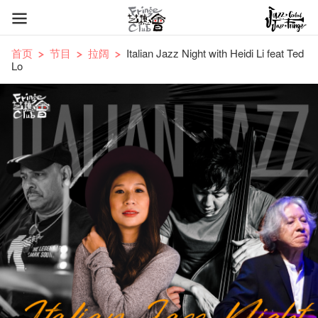
首页
节目
拉阔
Italian Jazz Night with Heidi Li feat Ted
Lo