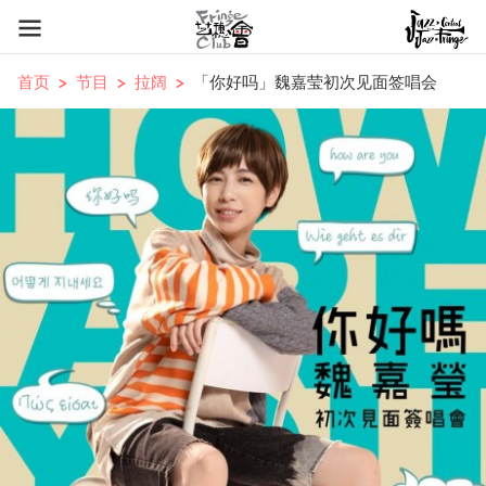
首页
节目
拉阔
「你好吗」魏嘉莹初次见面签唱会