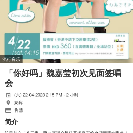
流行音乐
「你好吗」魏嘉莹初次见面签唱
会
(六) 22-04-2023 2:15 PM - 2 小时
奶库
售罄
简介
较早前在「八三夭」西九演唱会担任开场嘉宾的台湾新晋女唱作人