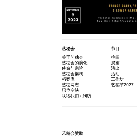
艺穗会
节目
关于艺穗会
拉阔
艺穗会的演化
展览
使命与宗旨
演出
艺穗会架构
活动
档案库
工作坊
艺穗网志
艺穗节2027
职位空缺
联络我们 / 到访
艺穗会赞助