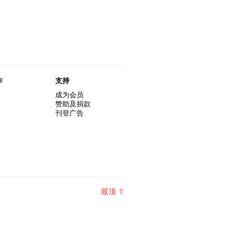
作
支持
成为会员
赞助及捐款
刊登广告
最顶 ⇧