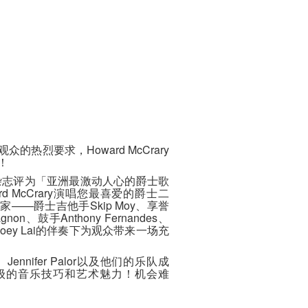
热烈要求，Howard McCrary
！
Z杂志评为「亚洲最激动人心的爵士歌
oward McCrary演唱您最喜爱的爵士二
——爵士吉他手Skip Moy、享誉
non、鼓手Anthony Fernandes、
Zoey Lai的伴奏下为观众带来一场充
、Jennifer Palor以及他们的乐队成
级的音乐技巧和艺术魅力！机会难