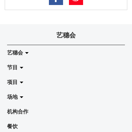
艺穗会
艺穗会
节目
关于艺穗会
项目
艺穗会的演化
拉阔
场地
使命与宗旨
展览
Jazz-Go-Central, Jazz-Go-Fringe
机构合作
艺穗会架构
演出
LPL
陈丽玲划廊
餐饮
档案库
活动
2015-16 艺术场地资助计划
奶库