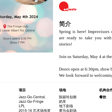
简介
Spring is here! Improvisors
are ready to take you with
stories!
Join us Saturday, May 4 at th
Doors open at 6:30pm, show 
We look forward to welcomin
项目
场地
机构合
Jazz-Go-Central,
陈丽玲划廊
餐饮
Jazz-Go-Fringe
奶库
LPL
地下剧场
2015-16 艺术场地资
赛马会剧场