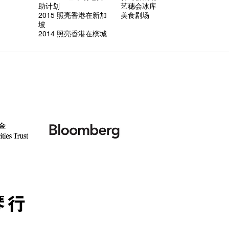
助计划
艺穗会冰库
2015 照亮香港在新加
美食剧场
坡
2014 照亮香港在槟城