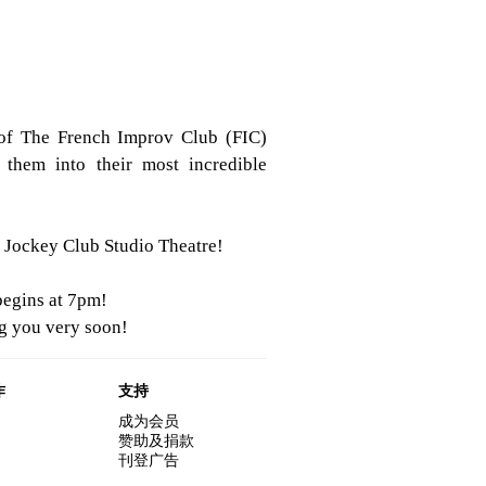
 of The French Improv Club (FIC)
 them into their most incredible
e Jockey Club Studio Theatre!
begins at 7pm!
g you very soon!
作
支持
成为会员
赞助及捐款
刊登广告