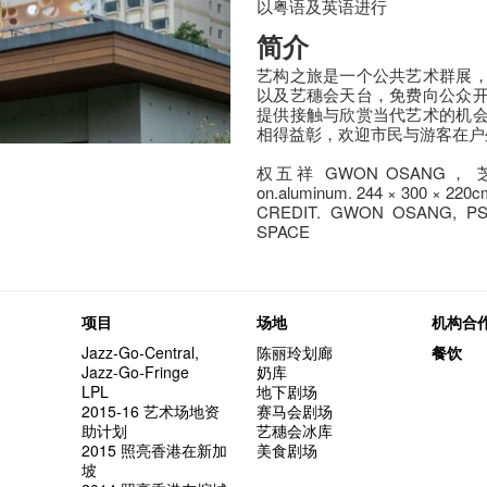
以粤语及英语进行
简介
艺构之旅是一个公共艺术群展
以及艺穗会天台，免费向公众
提供接触与欣赏当代艺术的机
相得益彰，欢迎市民与游客在户
权五祥 GWON OSANG， 芝士
on.aluminum. 244 × 300 × 220c
CREDIT. GWON OSANG, PSI
SPACE
项目
场地
机构合
Jazz-Go-Central,
陈丽玲划廊
餐饮
Jazz-Go-Fringe
奶库
LPL
地下剧场
2015-16 艺术场地资
赛马会剧场
助计划
艺穗会冰库
2015 照亮香港在新加
美食剧场
坡