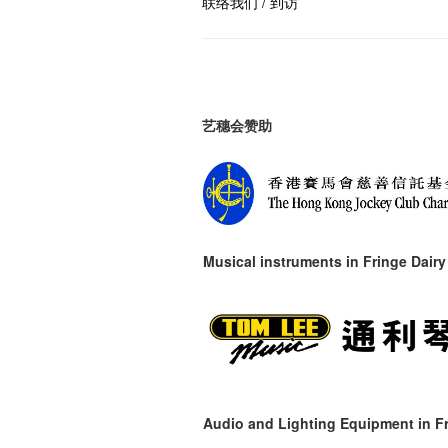
联络我们 / 到访
艺穗会赞助
Musical instruments in
Fringe Dairy
Audio and Lighting Equipment in Fr