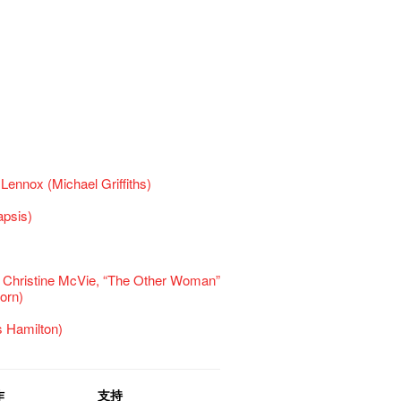
ennox (Michael Griffiths)
apsis)
 Christine McVie, “The Other Woman”
orn)
 Hamilton)
作
支持