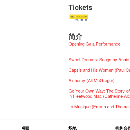
Tickets
简介
Opening Gala Performance
Sweet Dreams: Songs by Annie L
Capsis and His Women (Paul C
Alchemy (Ali McGregor)
Go Your Own Way: The Story of
in Fleetwood Mac (Catherine Alc
La Musique (Emma and Thomas
项目
场地
机构合