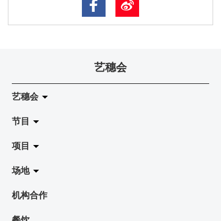
艺穗会
艺穗会
节目
关于艺穗会
项目
艺穗会的演化
拉阔
场地
使命与宗旨
展览
Jazz-Go-Central, Jazz-Go-Fringe
机构合作
艺穗会架构
演出
LPL
陈丽玲划廊
餐饮
档案库
活动
2015-16 艺术场地资助计划
奶库