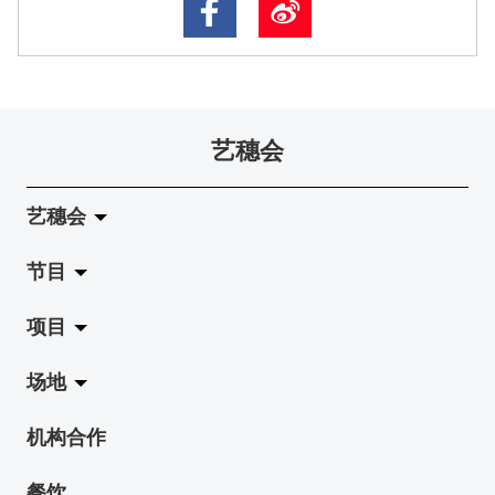
艺穗会
艺穗会
节目
关于艺穗会
项目
艺穗会的演化
拉阔
场地
使命与宗旨
展览
Jazz-Go-Central, Jazz-Go-Fringe
机构合作
艺穗会架构
演出
LPL
陈丽玲划廊
餐饮
档案库
活动
2015-16 艺术场地资助计划
奶库