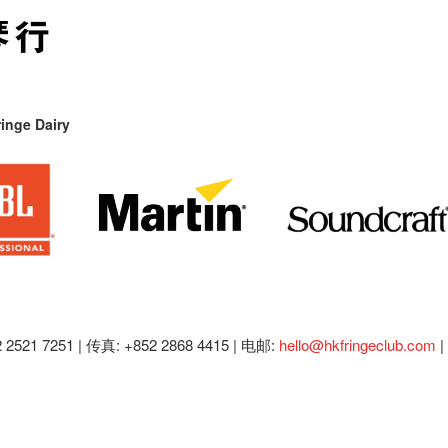
inge Dairy
2521 7251 | 传真: +852 2868 4415 |
电邮:
hello@hkfringeclub.com
|