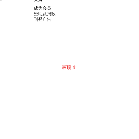
成为会员
赞助及捐款
刊登广告
最顶 ⇧