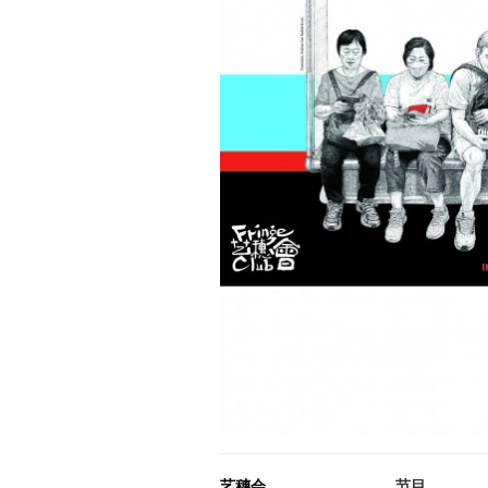
艺穗会
节目