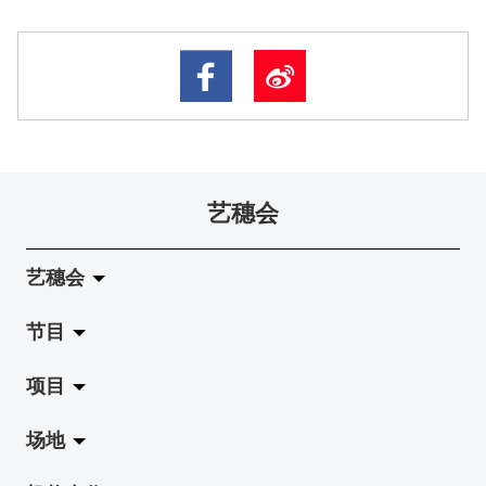
艺穗会
艺穗会
节目
关于艺穗会
项目
艺穗会的演化
拉阔
场地
使命与宗旨
展览
Jazz-Go-Central, Jazz-Go-Fringe