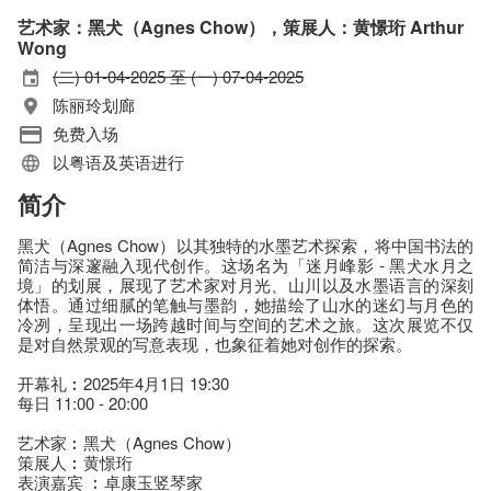
艺术家：黑犬（Agnes Chow），策展人：黄憬珩 Arthur
Wong
(二) 01-04-2025 至 (一) 07-04-2025
陈丽玲划廊
免费入场
以粤语及英语进行
简介
黑犬（Agnes Chow）以其独特的水墨艺术探索，将中国书法的
简洁与深邃融入现代创作。这场名为「迷月峰影 - 黑犬水月之
境」的划展，展现了艺术家对月光、山川以及水墨语言的深刻
体悟。通过细腻的笔触与墨韵，她描绘了山水的迷幻与月色的
冷冽，呈现出一场跨越时间与空间的艺术之旅。这次展览不仅
是对自然景观的写意表现，也象征着她对创作的探索。
开幕礼︰2025年4月1日 19:30
每日 11:00 - 20:00
艺术家︰黑犬（Agnes Chow）
策展人︰黄憬珩
表演嘉宾 ︰卓康玉竖琴家