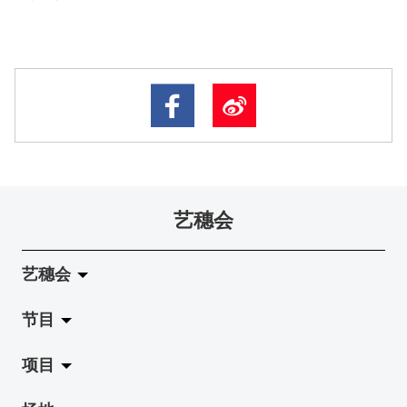
艺穗会
艺穗会
节目
关于艺穗会
项目
艺穗会的演化
拉阔