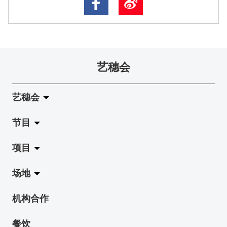
艺穗会
艺穗会
节目
关于艺穗会
项目
艺穗会的演化
拉阔
场地
使命与宗旨
展览
Jazz-Go-Central, Jazz-Go-Fringe
机构合作
艺穗会架构
演出
LPL
陈丽玲划廊
餐饮
档案库
活动
2015-16 艺术场地资助计划
奶库