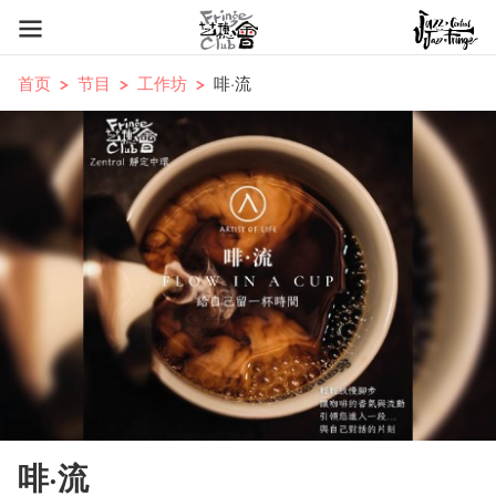
首页
节目
工作坊
啡·流
啡·流