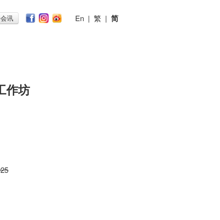
En
|
繁
|
简
子会讯
工作坊
025