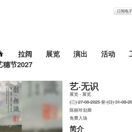
订阅电
拉阔
展览
演出
活动
艺穗节2027
艺·无识
展览 - 展览
(三) 27-08-2025 至 (日) 31-08-2
陈丽玲划廊
免费入场
简介