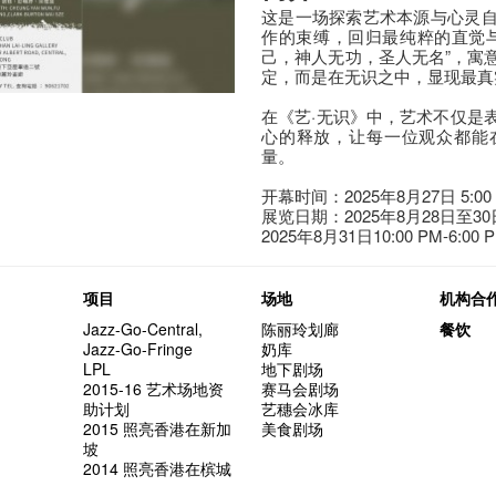
这是一场探索艺术本源与心灵
作的束缚，回归最纯粹的直觉
己，神人无功，圣人无名”，寓
定，而是在无识之中，显现最真
在《艺·无识》中，艺术不仅是
心的释放，让每一位观众都能
量。
开幕时间：2025年8月27日 5:00 PM
展览日期：2025年8月28日至30日 10
2025年8月31日10:00 PM-6:00 
项目
场地
机构合
Jazz-Go-Central,
陈丽玲划廊
餐饮
Jazz-Go-Fringe
奶库
LPL
地下剧场
2015-16 艺术场地资
赛马会剧场
助计划
艺穗会冰库
2015 照亮香港在新加
美食剧场
坡
2014 照亮香港在槟城