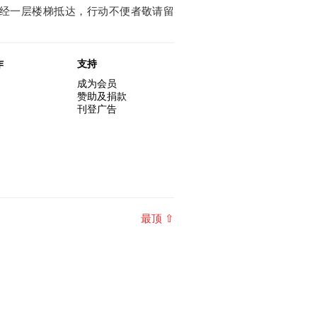
需经一层楼梯抵达，行动不便者敬请留
作
支持
成为会员
赞助及捐款
刊登广告
最顶 ⇧