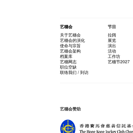
艺穗会
节目
关于艺穗会
拉阔
艺穗会的演化
展览
使命与宗旨
演出
艺穗会架构
活动
档案库
工作坊
艺穗网志
艺穗节2027
职位空缺
联络我们 / 到访
艺穗会赞助