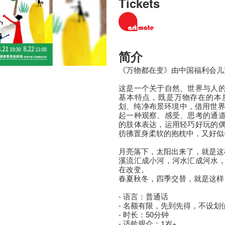
Tickets
简介
《万物都在变》由中国福利会儿
这是一个关于自然、世界与人
基本特点，既是万物存在的本
划、纯净布景环境中，借用世界
起一种观察、感受、思考的通
的肢体表达，运用轻巧好玩的
彷彿置身柔软的抱枕中，又好似
月亮落下，太阳出来了，就是这
溪流汇成小河，河水汇成河水
在改变。
春夏秋冬，四季交替，就是这样
- 语言：普通话
- 名额有限，先到先得，不设划
- 时长：50分钟
- 适龄观众：1岁+