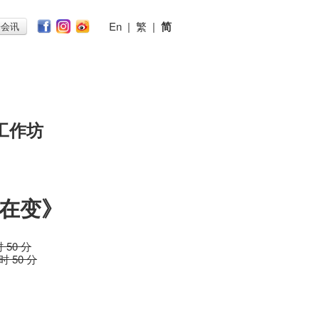
En
|
繁
|
简
子会讯
工作坊
在变》
时 50 分
小时 50 分