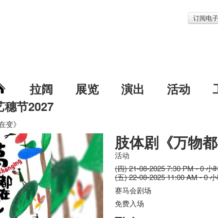
订阅电
拉阔
展览
演出
活动
艺穗节2027
在变》
肢体剧《万物都
活动
(四) 21-08-2025 7:30 PM - 0 小
(五) 22-08-2025 11:00 AM - 0 
赛马会剧场
免费入场