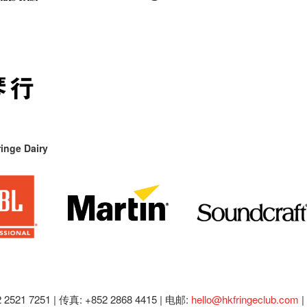
inge Dairy
2521 7251 | 传真: +852 2868 4415 |
电邮:
hello@hkfringeclub.com
|