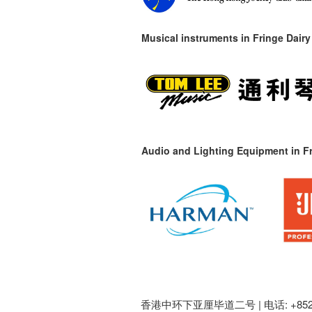
Musical instruments in
Fringe Dairy
Audio and Lighting Equipment in Fr
香港中环下亚厘毕道二号 |
电话: +852 