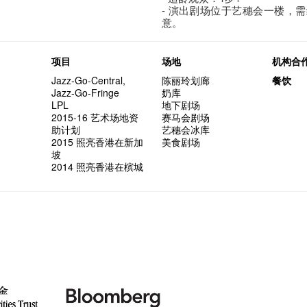
- 演出剧场位于艺穗会一楼，
意。
项目
场地
机构合
Jazz-Go-Central,
陈丽玲划廊
餐饮
Jazz-Go-Fringe
奶库
LPL
地下剧场
2015-16 艺术场地资
赛马会剧场
助计划
艺穗会冰库
2015 照亮香港在新加
美食剧场
坡
2014 照亮香港在槟城