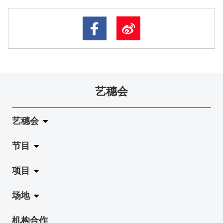
艺穗会
艺穗会
节目
关于艺穗会
项目
艺穗会的演化
拉阔
场地
使命与宗旨
展览
Jazz-Go-Central, Jazz-Go-Fringe
机构合作
艺穗会架构
演出
LPL
陈丽玲划廊