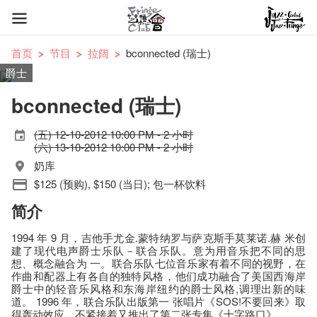
首页
节目
拉阔
bconnected (瑞士)
爵士
bconnected (瑞士)
(五) 12-10-2012 10:00 PM - 2 小时
(六) 13-10-2012 10:00 PM - 2 小时
奶库
$125 (预购), $150 (当日); 包一杯饮料
简介
1994 年 9 月，吉他手尤金.蒙特纳罗与萨克斯手莫莱诺.赫 米创
建了现代电声爵士乐队－联合乐队。意为用音乐把不同的思
想、概念融合为 一。联合乐队七位音乐家有着不同的视野​，在
作曲和配器上有各自的独特风格​，他们成功融合了美国西海岸
爵士中的轻音乐风格和东海岸纽约的爵士风格,调理出新的味
道。 1996 年​，联合乐队出版第一 张唱片《SOS!不要回来》取
得轰动效应。不紧接着又推出了第二张专集《十字路口》。