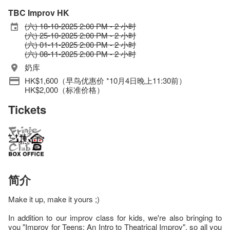
TBC Improv HK
(六) 18-10-2025 2:00 PM - 2 小时
(六) 25-10-2025 2:00 PM - 2 小时
(六) 01-11-2025 2:00 PM - 2 小时
(六) 08-11-2025 2:00 PM - 2 小时
奶库
HK$1,600（早鸟优惠价 *10月4日晚上11:30前）
HK$2,000（标准价格）
Tickets
简介
Make it up, make it yours ;)
In addition to our improv class for kids, we're also bringing to
you "Improv for Teens: An Intro to Theatrical Improv", so all you