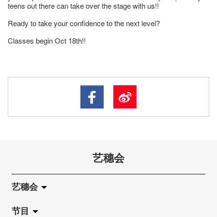
teens out there can take over the stage with us!!
Ready to take your confidence to the next level?
Classes begin Oct 18th!!
艺穗会
艺穗会
节目
关于艺穗会