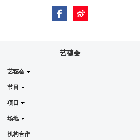
艺穗会
艺穗会
节目
关于艺穗会
项目
艺穗会的演化
拉阔
场地
使命与宗旨
展览
Jazz-Go-Central, Jazz-Go-Fringe
机构合作
艺穗会架构
演出
LPL
陈丽玲划廊