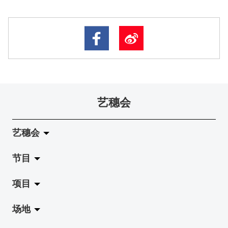
艺穗会
艺穗会
节目
关于艺穗会
项目
艺穗会的演化
拉阔
场地
使命与宗旨
展览
Jazz-Go-Central, Jazz-Go-Fringe