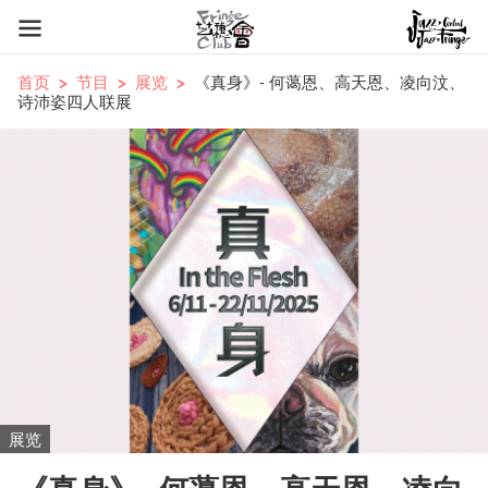
首页
节目
展览
《真身》- 何蔼恩、高天恩、凌向汶、
诗沛姿四人联展
展览