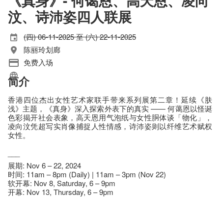
《真身》- 何蔼恩、高天恩、凌向
汶、诗沛姿四人联展
(四) 06-11-2025 至 (六) 22-11-2025
陈丽玲划廊
免费入场
简介
香港四位杰出女性艺术家联手带来系列展第二章！延续《肤
浅》主题，《真身》深入探索外表下的真实 —— 何蔼恩以怪诞
色彩揭开社会表象，高天恩用气泡纸与女性胴体谈「物化」，
凌向汶凭超写实肖像捕捉人性情感，诗沛姿则以纤维艺术赋权
女性。​
___
展期: Nov 6 – 22, 2024
时间: 11am – 8pm (Daily) | 11am – 3pm (Nov 22)
软开幕: Nov 8, Saturday, 6 – 9pm
开幕: Nov 13, Thursday, 6 – 9pm