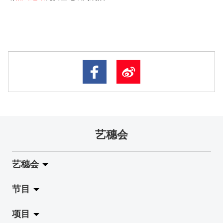
艺穗会
艺穗会
节目
关于艺穗会
项目
艺穗会的演化
拉阔