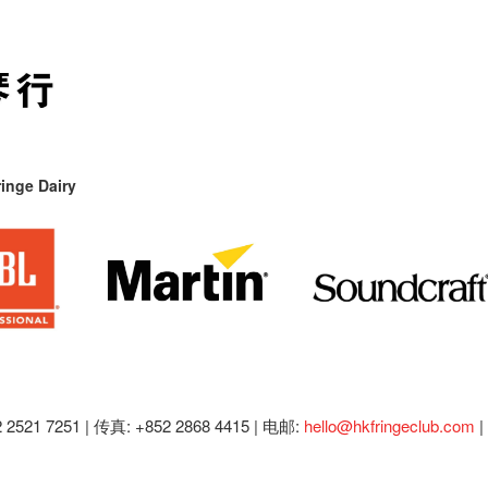
inge Dairy
2521 7251 | 传真: +852 2868 4415 |
电邮:
hello@hkfringeclub.com
|