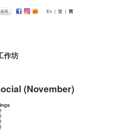
En
|
繁
|
简
子会讯
工作坊
ocial (November)
ings
时
时
时
时