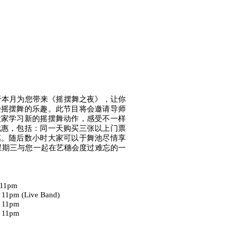
ngs将于本月为您带来《摇摆舞之夜》，让你
受摇摆舞的乐趣。此节目将会邀请导师
大家学习新的摇摆舞动作，感受不一样
优惠，包括：同一天购买三张以上门票
惠。随后数小时大家可以于舞池尽情享
星期三与您一起在艺穗会度过难忘的一
 11pm
 11pm (Live Band)
- 11pm
- 11pm