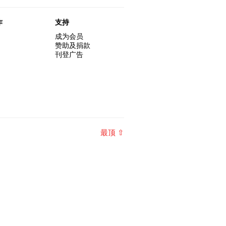
作
支持
成为会员
赞助及捐款
刊登广告
最顶 ⇧