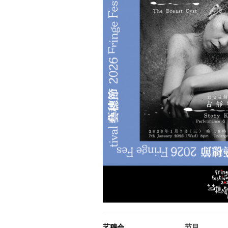
艺穗会
节目