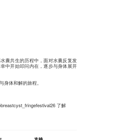
部水囊共生的历程中，面对水囊反复发
不幸中开始叩问内在，逐步与身体展开
与身体和解的旅程。
stcyst_fringefestival26 了解
作
支持