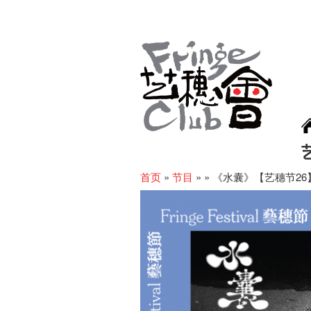
首页
»
节目
»
»
《水囊》【艺穗节26