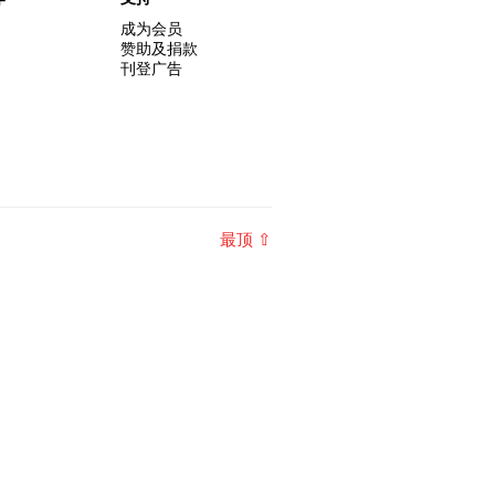
成为会员
赞助及捐款
刊登广告
最顶 ⇧