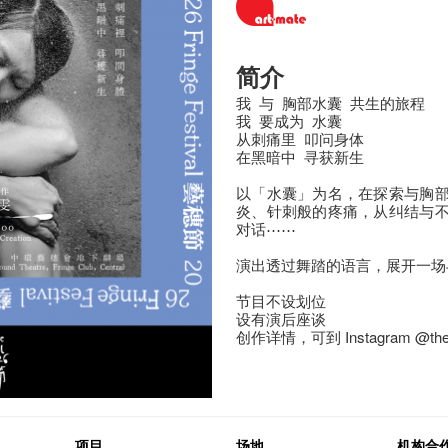
简介
我 与 胸部水囊 共生的旅程
我 要成为 水囊
从刺痛里 叩问身体
在黑暗中 寻获新生
以「水囊」为名，在探索与胸
炎、针刺般的疼痛，从纠结与
对话⋯⋯
演出透过舞踏的语言，展开一场
节目不设划位
设有演后座谈
创作详情，可到 Instagram @thebrea
项目
场地
机构合