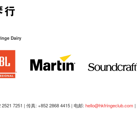
inge Dairy
2521 7251 | 传真: +852 2868 4415 |
电邮:
hello@hkfringeclub.com
|