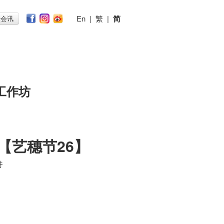
En
|
繁
|
简
子会讯
工作坊
》【艺穗节26】
时