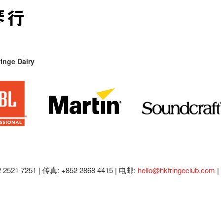
inge Dairy
2521 7251 | 传真: +852 2868 4415 |
电邮:
hello@hkfringeclub.com
|