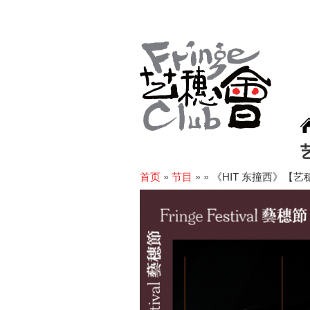
首页
»
节目
»
»
《HIT 东撞西》【艺