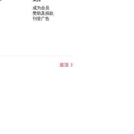
成为会员
赞助及捐款
刊登广告
最顶 ⇧