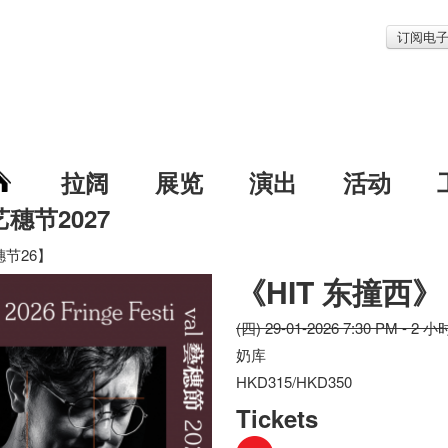
订阅电
拉阔
展览
演出
活动
艺穗节2027
穗节26】
《HIT 东撞西
(四) 29-01-2026 7:30 PM - 2 小
奶库
HKD315/HKD350
Tickets