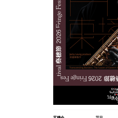
艺穗会
节目