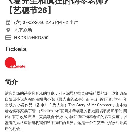
《夏先生和疯狂的钢琴老师》
【艺穗节26】
(六) 07-02-2026 2:45 PM - 2 小时
地下剧场
HKD315/HKD350
Tickets
简介
结合剧场的诗意和音乐的想像，引人深思的搞笑碰撞粉墨登场！这部改编
自德国小说家徐四淦经典小说《夏先生的故事》的演出 (徐四淦以1985年
出版的小说作品《香水》广为人知）The Story of Mr Sommer，由本地
着名钢琴家吴宇晴 （Shelley Ng)联同才华横溢的香港剧埸演员邱颂伟(阿
鸡）联手改编演绎，完美融合小说中小孩和疯狂钢琴老师的多重角度，以
盏鬼的风格重新建构我们当下疯狂的世界。这是一个在笑声中探索生活真
谛的机会！