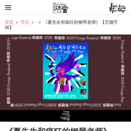
首页
节目
《夏先生和疯狂的钢琴老师》【艺穗节
26】