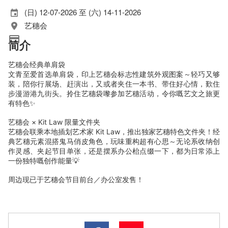
(日) 12-07-2026 至 (六) 14-11-2026
艺穗会
简介
艺穗会经典单肩袋
文青至爱首选单肩袋，印上艺穗会标志性建筑外观图案～轻巧又够
装，陪你行展场、赶演出，又或者夹住一本书、带住好心情，歎住
步漫游港九街头。拎住艺穗袋嚟参加艺穗活动，令你嘅艺文之旅更
有特色✨
艺穗会 × Kit Law 限量文件夹
艺穗会联乘本地插划艺术家 Kit Law，推出独家艺穗特色文件夹！经
典艺穗元素混搭鬼马俏皮角色，玩味重构超有心思～无论系收纳创
作灵感、夹起节目单张，还是摆系办公枱点缀一下，都为日常添上
一份独特嘅创作能量💡
周边现已于艺穗会节目前台／办公室发售！