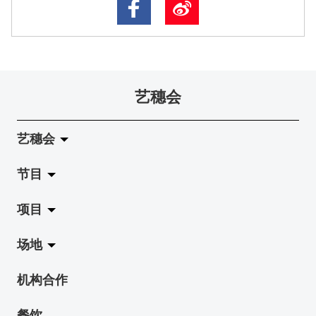
艺穗会
艺穗会
节目
关于艺穗会
项目
艺穗会的演化
拉阔
场地
使命与宗旨
展览
Jazz-Go-Central, Jazz-Go-Fringe
机构合作
艺穗会架构
演出
LPL
陈丽玲划廊
餐饮
档案库
活动
2015-16 艺术场地资助计划
奶库