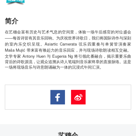
简介
在艺穗会富有历史与艺术气息的空间里，体验一场午后感官的对位盛会
——
每首诗皆有其音乐回响。为庆祝世界诗歌日，我们将国际诗作与深刻
Asiartic Camerata
的室内乐交织呈现。
弦乐四重奏与单簧管演奏家
Maša Mujić
带来富有唤起力的音乐回应，并与现场诗歌朗读相互交融。
Antony Huen
Eugenia Ng
文学专家
与
将引领此番融合，揭示重要乐曲
背后的诗歌源流，让观众追溯从诗人笔端到音乐家终章的直接脉络。这是
一场将现场音乐与诗意朗诵融为一体的沉浸式午间汇演。
艺穗会