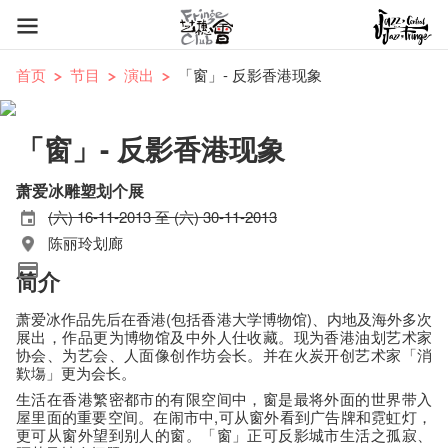
首页
节目
演出
「窗」- 反影香港现象
「窗」- 反影香港现象
萧爱冰雕塑划个展
(六) 16-11-2013 至 (六) 30-11-2013
陈丽玲划廊
简介
萧爱冰作品先后在香港(包括香港大学博物馆)、内地及海外多次
展出，作品更为博物馆及中外人仕收藏。现为香港油划艺术家
协会、为艺会、人面像创作坊会长。并在火炭开创艺术家「消
歎塲」更为会长。
生活在香港繁密都市的有限空间中，窗是最将外面的世界带入
屋里面的重要空间。在闹市中,可从窗外看到广告牌和霓虹灯，
更可从窗外望到别人的窗。「窗」正可反影城市生活之孤寂、