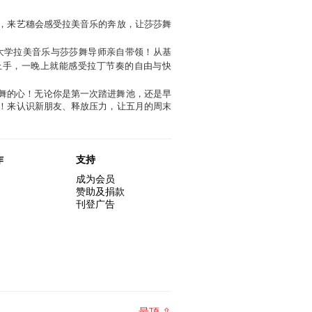
晚，来艺穗会感受拉美音乐的奔放，让莎莎舞
会大学拉美音乐与莎莎舞导师亲自带领！从基
上手，一晚上就能感受拉丁节奏的自由与快
舞的心！无论你是第一次踏进舞池，还是早
！来认识新朋友、释放压力，让五月的周末
作
支持
成为会员
赞助及捐款
刊登广告
最顶 ⇧