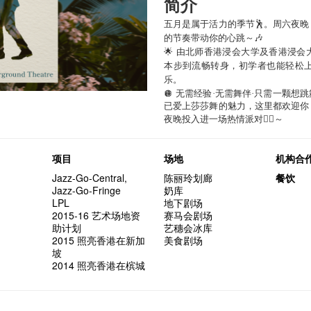
简介
五月是属于活力的季节🕺。周六夜
的节奏带动你的心跳～🎶
🌟 由北师香港浸会大学及香港浸
本步到流畅转身，初学者也能轻松
乐。
🪩
无需经验
·
无需舞伴
·
只需一颗想跳
已爱上莎莎舞的魅力，这里都欢迎你
夜晚投入进一场热情派对
❤️‍🔥
～
项目
场地
机构合
Jazz-Go-Central,
陈丽玲划廊
餐饮
Jazz-Go-Fringe
奶库
LPL
地下剧场
2015-16 艺术场地资
赛马会剧场
助计划
艺穗会冰库
2015 照亮香港在新加
美食剧场
坡
2014 照亮香港在槟城