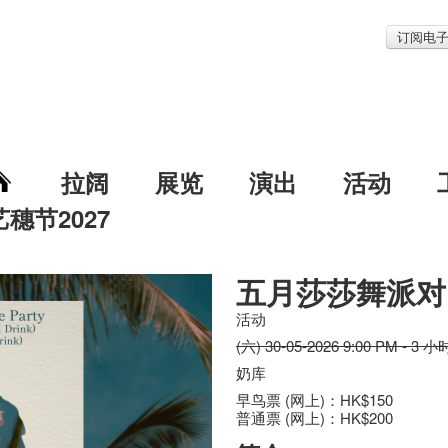
订阅电
拉阔
展览
演出
活动
艺穗节2027
五月莎莎舞派对
活动
(六) 30-05-2026 9:00 PM - 3 小
奶库
早鸟票 (网上)：HK$150
普通票 (网上)：HK$200