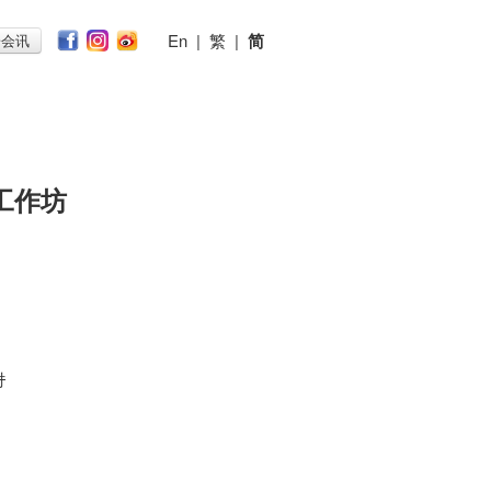
En
|
繁
|
简
子会讯
工作坊
时