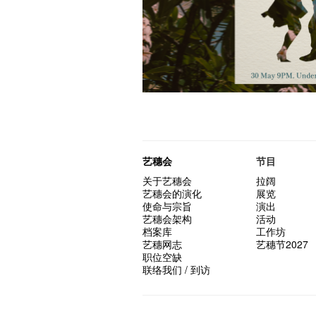
艺穗会
节目
关于艺穗会
拉阔
艺穗会的演化
展览
使命与宗旨
演出
艺穗会架构
活动
档案库
工作坊
艺穗网志
艺穗节2027
职位空缺
联络我们 / 到访