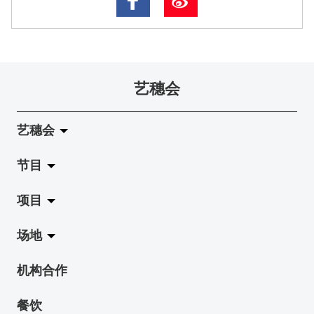
艺穗会
艺穗会
节目
关于艺穗会
项目
艺穗会的演化
拉阔
场地
使命与宗旨
展览
Jazz-Go-Central, Jazz-Go-Fringe
机构合作
艺穗会架构
演出
LPL
陈丽玲划廊
餐饮
档案库
活动
2015-16 艺术场地资助计划
奶库