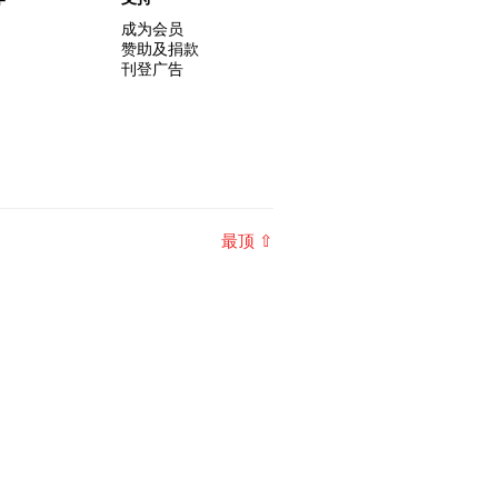
成为会员
赞助及捐款
刊登广告
最顶 ⇧