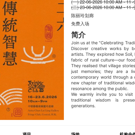
(一) 22-06-2026 10:00 AM - 11
(二) 23-06-2026 10:00 AM - 11
陈丽玲划廊
免费入场
简介
Join us at the "Celebrating Trad
Discover creative works by b
artists. They explored how Soil
fabric of rural culture—our foo
They realised that village stori
just memories; they are a liv
contemporary world through a 
new chapter of traditional wis
resonance among the public.
We warmly invite you to visit
traditional wisdom is pres
generations.
项目
场地
机构合