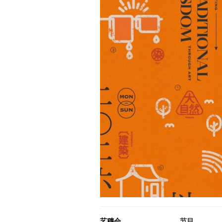
艺穗会
节目