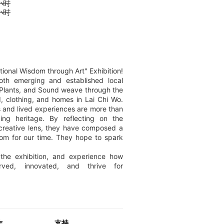
 小时
 小时
itional Wisdom through Art" Exhibition!
oth emerging and established local
, Plants, and Sound weave through the
d, clothing, and homes in Lai Chi Wo.
es and lived experiences are more than
ing heritage. By reflecting on the
creative lens, they have composed a
dom for our time. They hope to spark
 the exhibition, and experience how
erved, innovated, and thrive for
作
支持