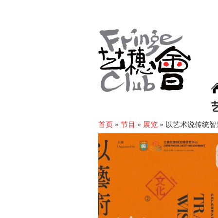
首页
»
节目
»
展览
»
以艺术说传统智