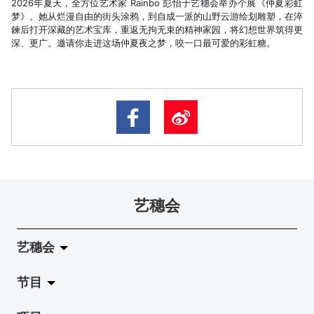
2026年夏天，全方位艺术家 Rainbo 彭怡于艺穗会举办个展《仲夏彩虹
梦》。她从烂漫自由的街头涂鸦，到自成一派的山野云游绘划雕塑，在淬
鍊后打开深藏的艺术宝库，重返无拘无束的精神家园，将幻想世界筑得更
深、更广。邀请你走进这场仲夏夜之梦，咬一口最可爱的彩虹糖。
艺穗会
艺穗会
节目
关于艺穗会