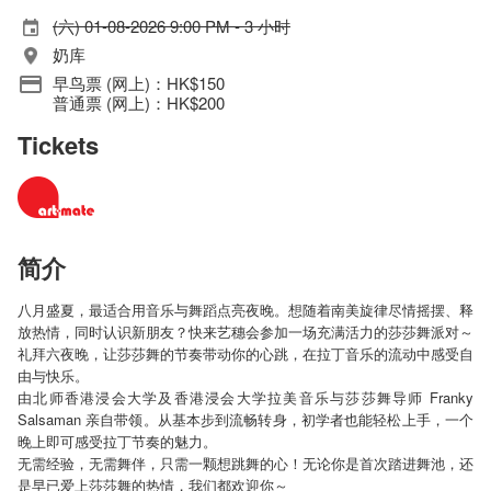
(六) 01-08-2026 9:00 PM - 3 小时
奶库
早鸟票 (网上)：HK$150
普通票 (网上)：HK$200
Tickets
简介
八月盛夏，最适合用音乐与舞蹈点亮夜晚。想随着南美旋律尽情摇摆、释
放热情，同时认识新朋友？快来艺穗会参加一场充满活力的莎莎舞派对～
礼拜六夜晚，让莎莎舞的节奏带动你的心跳，在拉丁音乐的流动中感受自
由与快乐。
由北师香港浸会大学及香港浸会大学拉美音乐与莎莎舞导师 Franky
Salsaman 亲自带领。从基本步到流畅转身，初学者也能轻松上手，一个
晚上即可感受拉丁节奏的魅力。
无需经验，无需舞伴，只需一颗想跳舞的心！无论你是首次踏进舞池，还
是早已爱上莎莎舞的热情，我们都欢迎你～