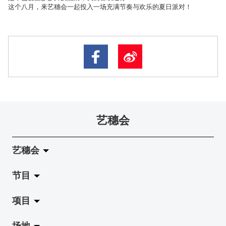
这个八月，来艺穗会一起投入一场充满节奏与欢乐的夏日派对！
艺穗会
艺穗会
节目
关于艺穗会
项目
艺穗会的演化
拉阔
场地
使命与宗旨
展览
Jazz-Go-Central, Jazz-Go-Fringe