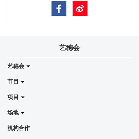
艺穗会
艺穗会
节目
关于艺穗会
项目
艺穗会的演化
拉阔
场地
使命与宗旨
展览
Jazz-Go-Central, Jazz-Go-Fringe
机构合作
艺穗会架构
演出
LPL
陈丽玲划廊