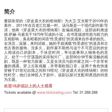
简介
屡获殊荣的《穿皮裘大衣的维纳斯》为大卫·艾夫斯于2010年的
着作， 2011年在百老汇红极一时。汤马斯是一个现代剧作家/导
演，他将《穿皮裘大衣的维纳斯》改编成戏剧，这部由利奥波
德·萨赫-马索克于1870年写成的小说，在书里描述性慾与权力的
互相影响，臭名昭着的词语“性受虐狂”的灵感来自作者的姓氏。
女演员，温黛，来到试镜，她的手袋满载“性受虐狂”的道具和古
色古香的服饰。没多久，剧作家不期然与这个不可思议的的女
人阅读自己的剧本，于休息时间，争论故事和人物角色的意
义。处于一个空荡荡的采排制片厂，这部90分钟节奏流畅的戏
剧，既是一种智力探索，又是女演员与剧作家之间一个非常有
趣的偶遇。穿上古装戏服，并带着欧陆口音，这两个角色快速
穿梭于21世纪自我之间和19世纪《穿皮裘大衣的维纳斯》的特
性时空，他们全神投入于剧中。该剧以探讨支配和诱惑的特质
为主题。
欢迎16岁或以上的人士观看
Tickets available @
www.hkticketing.com
Tel: 31 288 288