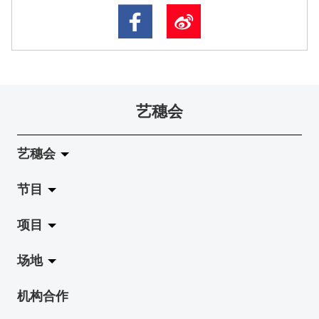
艺穗会
艺穗会
节目
关于艺穗会
项目
艺穗会的演化
拉阔
场地
使命与宗旨
展览
Jazz-Go-Central, Jazz-Go-Fringe
机构合作
艺穗会架构
演出
LPL
陈丽玲划廊