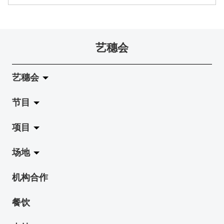
艺穗会
艺穗会
节目
关于艺穗会
项目
艺穗会的演化
拉阔
场地
使命与宗旨
展览
Jazz-Go-Central, Jazz-Go-Fringe
机构合作
艺穗会架构
演出
LPL
陈丽玲划廊
餐饮
档案库
活动
2015-16 艺术场地资助计划
奶库