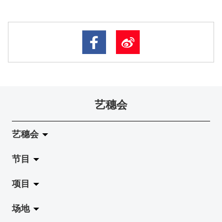
艺穗会
艺穗会
节目
关于艺穗会
项目
艺穗会的演化
拉阔
场地
使命与宗旨
展览
Jazz-Go-Central, Jazz-Go-Fringe