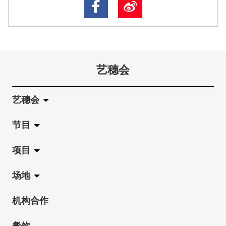
艺穗会
艺穗会
节目
关于艺穗会
项目
艺穗会的演化
拉阔
场地
使命与宗旨
展览
Jazz-Go-Central, Jazz-Go-Fringe
机构合作
艺穗会架构
演出
LPL
陈丽玲划廊
餐饮
档案库
活动
2015-16 艺术场地资助计划
奶库