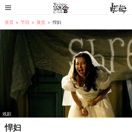
首页
节目
展览
悍妇
戏剧
悍妇