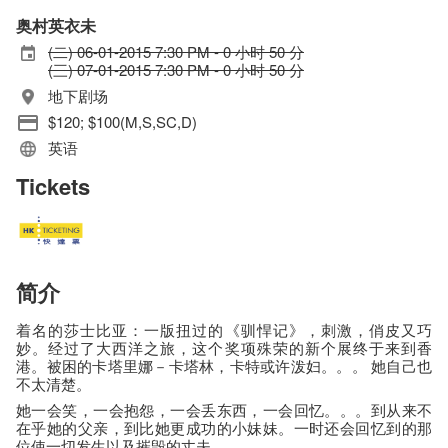
奥村英衣未
(二) 06-01-2015 7:30 PM - 0 小时 50 分
(三) 07-01-2015 7:30 PM - 0 小时 50 分
地下剧场
$120; $100(M,S,SC,D)
英语
Tickets
简介
着名的莎士比亚：一版扭过的《驯悍记》，刺激，俏皮又巧
妙。经过了大西洋之旅，这个奖项殊荣的新个展终于来到香
港。被困的卡塔里娜－卡塔林，卡特或许泼妇。。。 她自己也
不太清楚。
她一会笑，一会抱怨，一会丢东西，一会回忆。。。到从来不
在乎她的父亲，到比她更成功的小妹妹。一时还会回忆到的那
位使一切发生以及摧毁的丈夫。