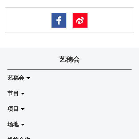
艺穗会
艺穗会
节目
关于艺穗会
项目
艺穗会的演化
拉阔
场地
使命与宗旨
展览
Jazz-Go-Central, Jazz-Go-Fringe