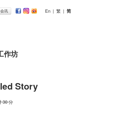
En
|
繁
|
简
子会讯
工作坊
tled Story
时 30 分