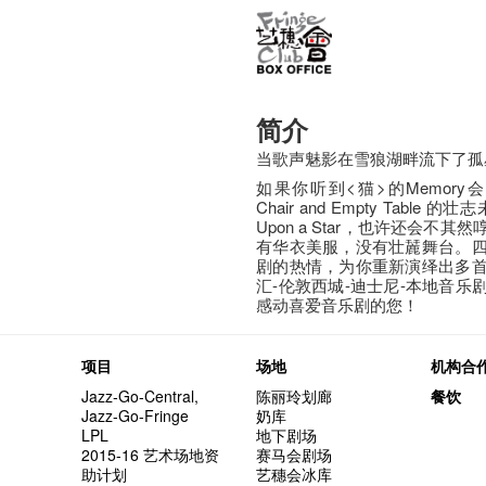
简介
当歌声魅影在雪狼湖畔流下了孤
如果你听到<猫>的Memory
Chair and Empty Table 
Upon a Star，也许还会
有华衣美服，没有壮麉舞台。
剧的热情，为你重新演绎出多
汇-伦敦西城-迪士尼-本地音
感动喜爱音乐剧的您！
项目
场地
机构合
Jazz-Go-Central,
陈丽玲划廊
餐饮
Jazz-Go-Fringe
奶库
LPL
地下剧场
2015-16 艺术场地资
赛马会剧场
助计划
艺穗会冰库