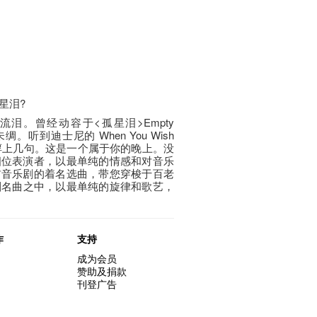
星泪?
会流泪。曾经动容于<孤星泪>Empty
的壮志未绸。听到迪士尼的 When You Wish
不其然啍上几句。这是一个属于你的晚上。没
四位表演者，以最单纯的情感和对音乐
首音乐剧的着名选曲，带您穿梭于百老
乐剧名曲之中，以最单纯的旋律和歌艺，
作
支持
成为会员
赞助及捐款
刊登广告