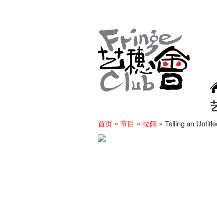
首页
»
节目
»
拉阔
»
Telling an Untitl