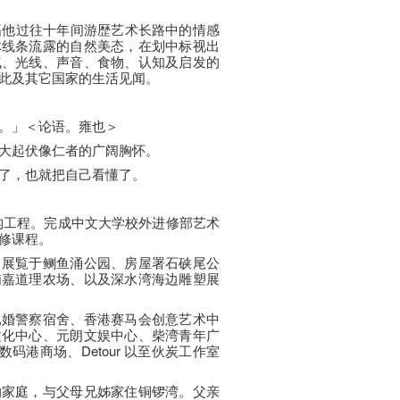
幅他过往十年间游歴艺术长路中的情感
体线条流露的自然美态，在划中标视出
气、光线、声音、食物、认知及启发的
此及其它国家的生活见闻。
。」＜论语。雍也＞
大起伏像仁者的广阔胸怀。
了，也就把自己看懂了。
构工程。完成中文大学校外进修部艺术
修课程。
曾展覧于鲗鱼涌公园、房屋署石硖尾公
埔嘉道理农场、以及深水湾海边雕塑展
已婚警察宿舍、香港赛马会创意艺术中
文化中心、元朗文娱中心、柴湾青年广
数码港商场、Detour 以至伙炭工作室
的家庭，与父母兄姊家住铜锣湾。父亲