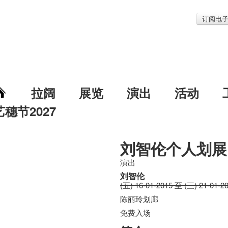
订阅电
拉阔
展览
演出
活动
艺穗节2027
刘智伦个人划展
演出
刘智伦
(五) 16-01-2015 至 (三) 21-01-2
陈丽玲划廊
免费入场