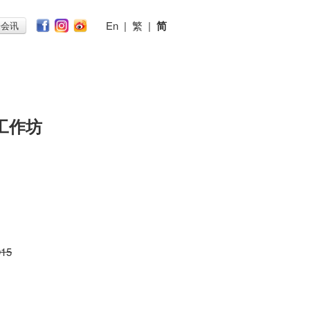
En
|
繁
|
简
子会讯
工作坊
015