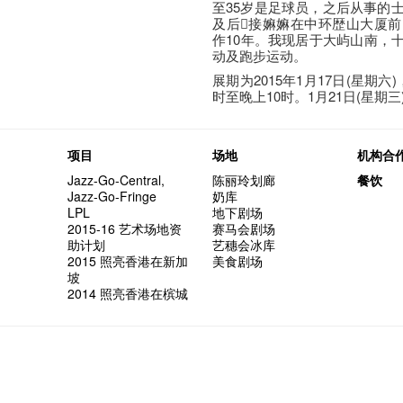
至35岁是足球员，之后从事的
及后接嫲嫲在中环歴山大厦
作10年。我现居于大屿山南，
动及跑步运动。
展期为2015年1月17日(星期六)
时至晚上10时。1月21日(星期三
项目
场地
机构合
Jazz-Go-Central,
陈丽玲划廊
餐饮
Jazz-Go-Fringe
奶库
LPL
地下剧场
2015-16 艺术场地资
赛马会剧场
助计划
艺穗会冰库
2015 照亮香港在新加
美食剧场
坡
2014 照亮香港在槟城