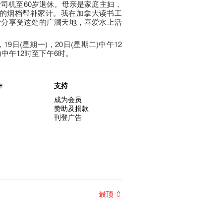
士司机至60岁退休。母亲是家庭主妇，
前的烟档帮补家计。我在加拿大读书工
十分享受这处的广濶天地，喜爱水上活
，19日(星期一)，20日(星期二)中午12
)中午12时至下午6时。
作
支持
成为会员
赞助及捐款
刊登广告
最顶 ⇧