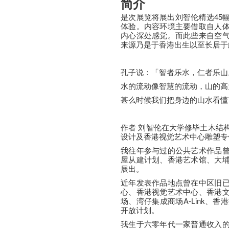
简介
是次展览将展出刘智伦精选45
体验。内容环境主要借取自人
内心深处感觉。而此些来自空
来源乃是于香港出生以至长居于
孔子说：「智者乐水，仁者乐山
水的流动像智慧的流动，山的高
甚么时候我们把身边的山水看懂
作者 刘智伦在大学修毕土木结
设计及香港视觉艺术中心雕塑专
我往年参与过的公共艺术作品
屋从建计划、香港艺术馆、大
展出。
近年发表作品地点曾在中区旧
心、香港视觉艺术中心、香港
场、湾仔集成商场A-Link、香港
开放计划。
我生于六零年代一家普通收入